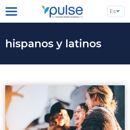
Skip
Es
to
main
content
hispanos y latinos